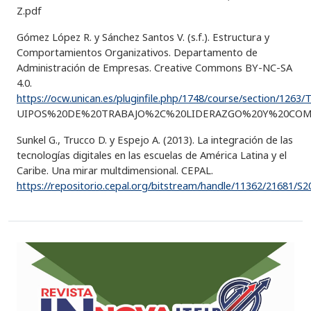
Z.pdf
Gómez López R. y Sánchez Santos V. (s.f.). Estructura y
Comportamientos Organizativos. Departamento de
Administración de Empresas. Creative Commons BY-NC-SA
4.0.
https://ocw.unican.es/pluginfile.php/1748/course/section/12
UIPOS%20DE%20TRABAJO%2C%20LIDERAZGO%20Y%20COMU
Sunkel G., Trucco D. y Espejo A. (2013). La integración de las
tecnologías digitales en las escuelas de América Latina y el
Caribe. Una mirar multdimensional. CEPAL.
https://repositorio.cepal.org/bitstream/handle/11362/21681/S