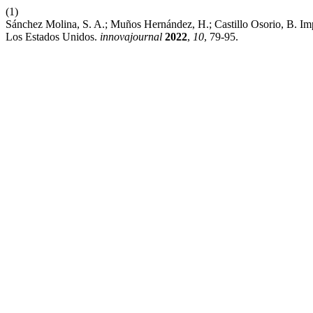
(1)
Sánchez Molina, S. A.; Muños Hernández, H.; Castillo Osorio, B.
Los Estados Unidos.
innovajournal
2022
,
10
, 79-95.